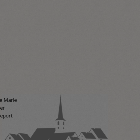
e Marle
er
eport