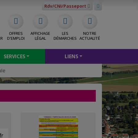
Rdv/CNI/Passeport
OFFRES
AFFICHAGE
LES
NOTRE
ER
D'EMPLOI
LÉGAL
DÉMARCHES
ACTUALITÉ
SERVICES
LIENS
ule