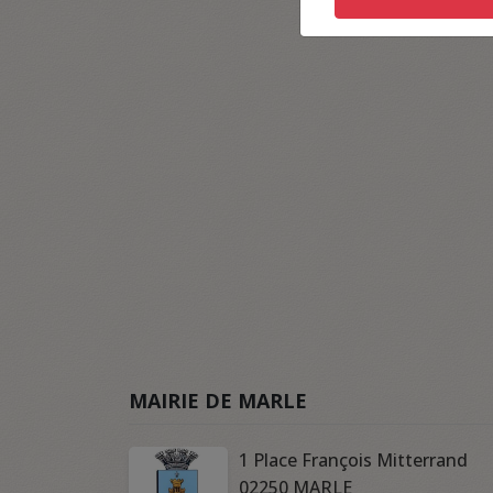
MAIRIE DE MARLE
1 Place François Mitterrand
02250 MARLE