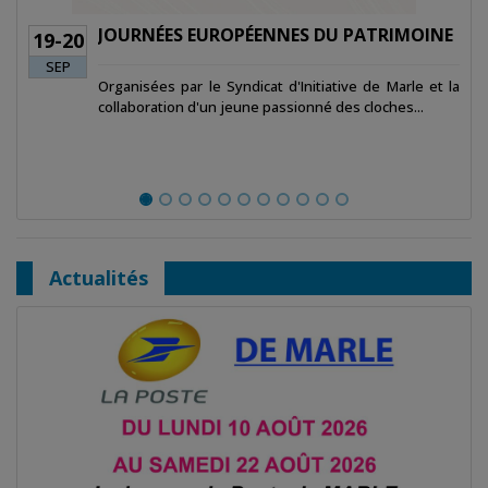
JOURNÉES EUROPÉENNES DU PATRIMOINE
BA
05-06
SEP
Organisées par le Syndicat d'Initiative de Marle et la
Org
collaboration d'un jeune passionné des cloches...
Actualités