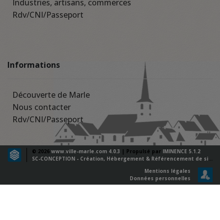
Industries, artisans, commerces
Rdv/CNI/Passeport
Informations
Découverte de Marle
Nous contacter
Rdv/CNI/Passeport
© 2026
www.ville-marle.com 4.0.3
| Propulsé par
IMINENCE 5.1.2
SC-CONCEPTION - Création, Hébergement & Référencement de sites web
Mentions légales
Données personnelles