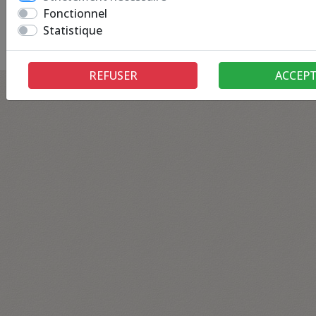
Fonctionnel
Statistique
Retour à la page précédente
REFUSER
ACCEP