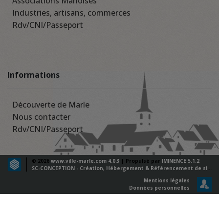
Associations Marloises
Industries, artisans, commerces
Rdv/CNI/Passeport
Informations
Découverte de Marle
Nous contacter
Rdv/CNI/Passeport
© 2026
www.ville-marle.com 4.0.3
| Propulsé par
IMINENCE 5.1.2
SC-CONCEPTION - Création, Hébergement & Référencement de sites web
Mentions légales
Données personnelles