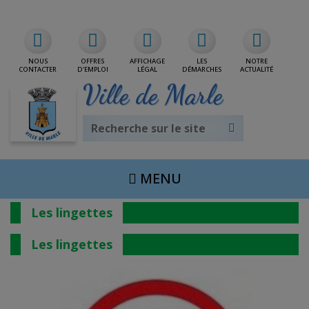
Rdv/CNI/Passeport
NOUS
OFFRES
AFFICHAGE
LES
NOTRE
CONTACTER
D'EMPLOI
LÉGAL
DÉMARCHES
ACTUALITÉ
Ville de Marle
MENU
Les lingettes
Les lingettes