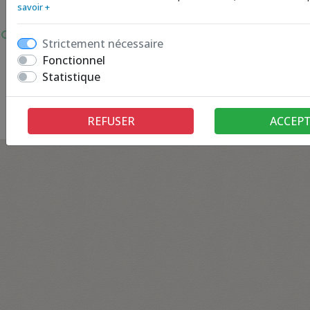
savoir +
Strictement nécessaire
Fonctionnel
Statistique
Retour à la page précédente
REFUSER
ACCEP