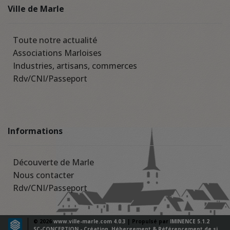
Ville de Marle
Toute notre actualité
Associations Marloises
Industries, artisans, commerces
Rdv/CNI/Passeport
Informations
Découverte de Marle
Nous contacter
Rdv/CNI/Passeport
© 2026
www.ville-marle.com 4.0.3
| Propulsé par
IMINENCE 5.1.2
SC-CONCEPTION - Création, Hébergement & Référencement de sites web