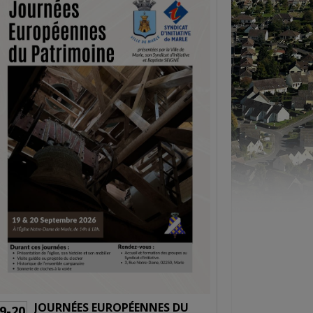
JOURNÉES EUROPÉENNES DU
BALL TRAP -
05-06