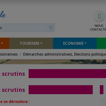
le
NOUS
CONTACT
TOURISME
ECONOMIE
istratives
Démarches administratives, Elections politiqu
 scrutins
 scrutins
e se déroulera :