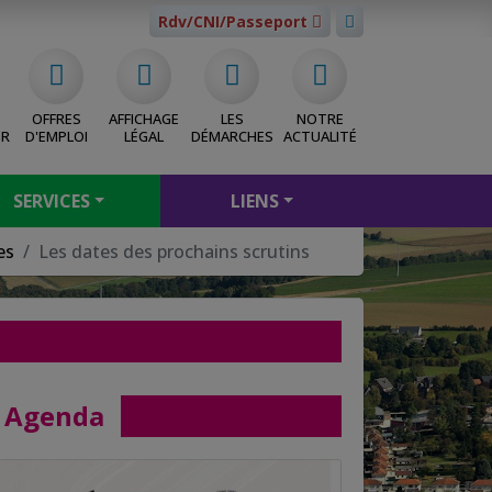
Rdv/CNI/Passeport
OFFRES
AFFICHAGE
LES
NOTRE
ER
D'EMPLOI
LÉGAL
DÉMARCHES
ACTUALITÉ
SERVICES
LIENS
es
Les dates des prochains scrutins
Agenda