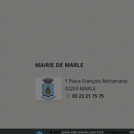
MAIRIE DE MARLE
1 Place François Mitterrand
02250 MARLE
03 23 21 75 75
© 2026
www.ville-marle.com 4.0.3
| Propulsé par
IM