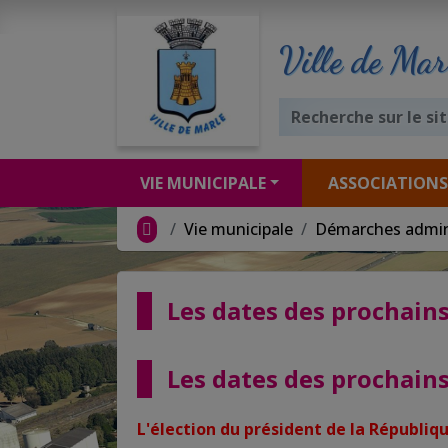
Ville de Mar
VIE MUNICIPALE
ASSOCIATIONS
Vie municipale
Démarches admin
Les dates des prochains
Les dates des prochains
L'élection du président de la Républiqu