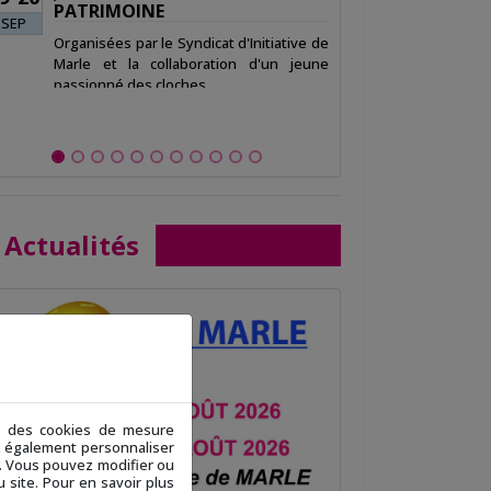
PATRIMOINE
SEP
Organisées par le Syndicat d'Initiative de
Organisé par l
Marle et la collaboration d'un jeune
PLOMION...
passionné des cloches...
Actualités
ue des cookies de mesure
ez également personnaliser
 ». Vous pouvez modifier ou
 site. Pour en savoir plus