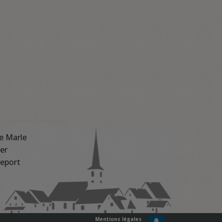
e Marle
er
eport
Mentions légales