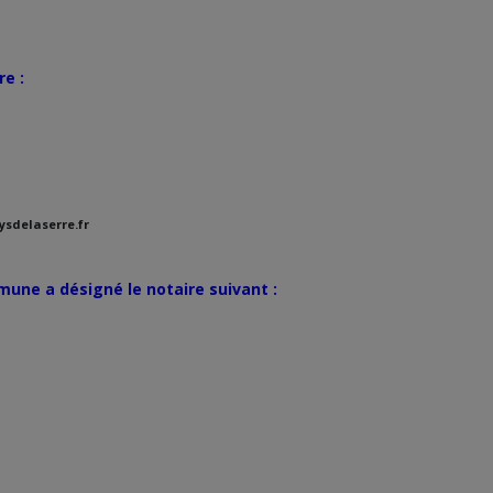
re :
aysdelaserre.fr
mune a désigné le notaire suivant :