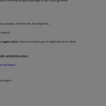
ente comme principal avantage le fait d'être garantie
au potable, d'électricité, de téléphone...
expert).
s applicables
. Elles sont fixées par le règlement et le cahier
epté, présentez-vous :
t de l'Aisne
@orange.fr
e