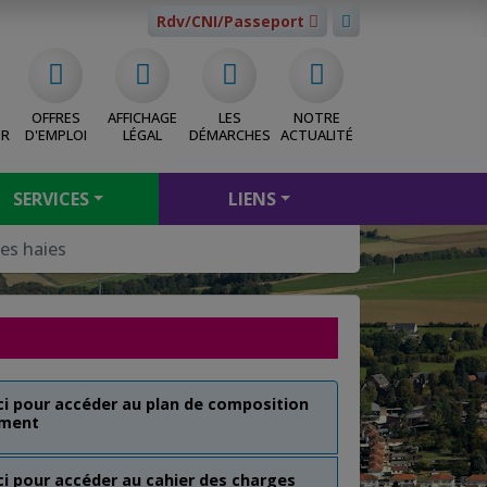
Rdv/CNI/Passeport
OFFRES
AFFICHAGE
LES
NOTRE
ER
D'EMPLOI
LÉGAL
DÉMARCHES
ACTUALITÉ
SERVICES
LIENS
es haies
ici pour accéder au plan de composition
ement
ici pour accéder au cahier des charges