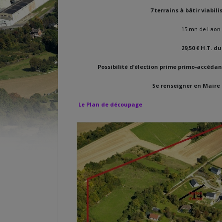
7 terrains à bâtir viabil
15 mn de Laon 
29,50 € H.T. d
Possibilité d’élection prime primo-accédan
Se renseigner en Maire d
Le Plan de découpage