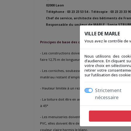
02000 Laon
Téléphone : 03 23 23 53 54 - Télécopie : 03 23 23 33
Chef de service, architecte des bâtiments de Fr
Responsable du secteur de MARLE : Sonia STRUB
VILLE DE MARLE
Vous avez le contrôle de
Principes de base des constructions :
- Les constructions doivent être rectangulaires, jamais in
Nous utilisons des cook
faire 12,75 m de longueur de façade. L'égout du toit doit 
d’audience. En cliquant s
votre choix en sélectionna
retirer votre consentemen
- Les corniches, soubassements, encadrements des fenêtr
sur l’utilisation des cook
matériau restant d'emploi local.
- Hauteur limitée à un rez-de-chaussée + combles
Strictement
nécessaire
- La toiture doit être en ardoises naturelles ou à défaut,
à 45°
- Les menuiseries doivent être plus hautes que larges. Elle
PVC, elles doivent être de couleur ivoire ou beige. La port
couleur claire hormis le blanc.