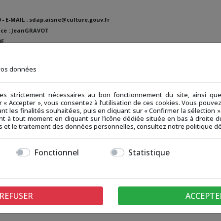
 90 - E-MAIL : sdap.aisne@culture.gouv.fr
ance : JeanGRAVOT
BE
 vos données
férieure à 1 x1,5 (une maison de 8,50 de large doit au moins
ies strictement nécessaires au bon fonctionnement du site, ainsi q
au moins se situer à une hauteur de 2,80 m.
ur « Accepter », vous consentez à l’utilisation de ces cookies. Vous pouv
nt les finalités souhaitées, puis en cliquant sur « Confirmer la sélection
t à tout moment en cliquant sur l’icône dédiée située en bas à droite du
es devront être de ton plus soutenu ou dans un autre
ies et le traitement des données personnelles, consultez notre politique dé
Fonctionnel
Statistique
 synthétiques de 24x40 maximum. La pente doit être double et
REFUSER
ACCEPTE
s doivent respecter les proportions du bâti. Si elles sont en
e d'entrée et les volets doivent être en bois peint de même