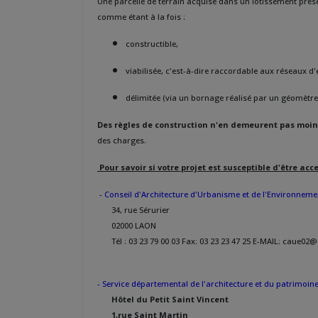
Une parcelle de terrain acquise dans un lotissement prés
comme étant à la fois :
constructible,
viabilisée, c'est-à-dire raccordable aux réseaux d'e
délimitée (via un bornage réalisé par un géomètre 
Des règles de construction n'en demeurent pas moin
des charges.
Pour savoir si votre projet est susceptible d'être acc
-
Conseil d'Architecture d'Urbanisme et de l'Environnemen
34, rue Sérurier
02000 LAON
Tél : 03 23 79 00 03 Fax: 03 23 23 47 25 E-MAIL: caue02
- Service départemental de l'architecture et du patrimoin
Hôtel du Petit Saint Vincent
1,rue Saint Martin