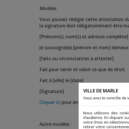
Modèle:
Vous pouvez rédiger cette attestation da
la signature doit obligatoirement être m
[Prénom(s), nom(s) et adresse complète]
Je soussigné(e) [prénom et nom] demeura
[faits ou circonstances à attester]
Fait pour servir et valoir ce que de droit.
Fait à [ville] le [date]
VILLE DE MARLE
[Signature]
Vous avez le contrôle de
Cliquer ici
pour en savoir plus.
Nous utilisons des cook
d’audience. En cliquant s
votre choix en sélectionna
Autre modèle :
retirer votre consentemen