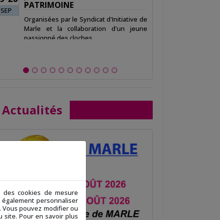
PATRIMOINE
SEP
Organisées par le Syndicat d'Initiative de
Organisé par 
Marle et la collaboration d'un jeune
PLOMION...
passionné des cloches...
Actualités
ue des cookies de mesure
ez également personnaliser
 ». Vous pouvez modifier ou
 site. Pour en savoir plus