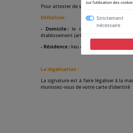
sur l’utilisation des cook
Pour attester de son domicile lors d’un
Définition :
Strictement
nécessaire
- Domicile :
le domicile de toute per
établissement (art.102 du Code civil). Lie
- Résidence :
lieu où la personne vit ef
La légalisation :
La signature est à faire légaliser à la ma
munissez-vous de votre carte d’identité