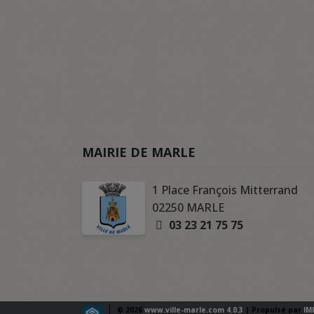
MAIRIE DE MARLE
1 Place François Mitterrand
02250 MARLE
03 23 21 75 75
© 2026
www.ville-marle.com 4.0.3
| Propulsé par
IM