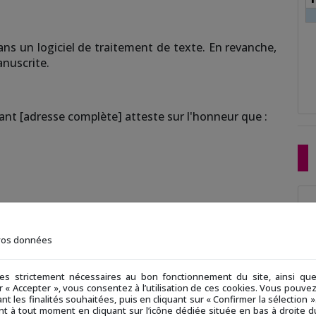
SEP
ns un logiciel de traitement de texte. En revanche,
anuscrite.
nt [adresse complète] atteste sur l'honneur que :
 vos données
ies strictement nécessaires au bon fonctionnement du site, ainsi q
ur « Accepter », vous consentez à l’utilisation de ces cookies. Vous pouv
nt les finalités souhaitées, puis en cliquant sur « Confirmer la sélection
t à tout moment en cliquant sur l’icône dédiée située en bas à droite du