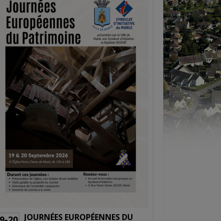
JOURNÉES EUROPÉENNES DU
BALL TRAP 
0
05-06