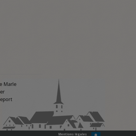
e Marle
er
eport
Mentions légales