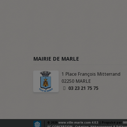
MAIRIE DE MARLE
1 Place François Mitterrand
02250 MARLE
03 23 21 75 75
© 2026
www.ville-marle.com 4.0.3
| Propulsé par
IM
SC-CONCEPTION - Création, Hébergement & Référe