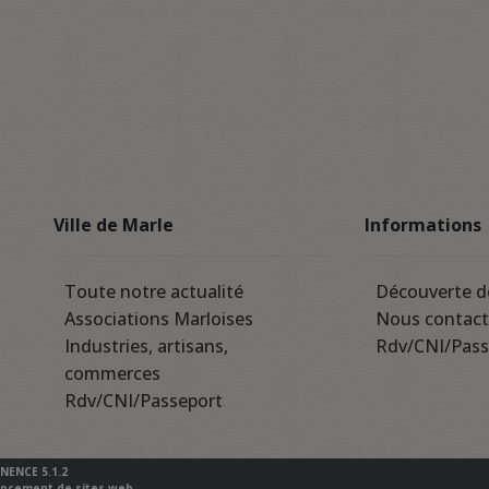
Ville de Marle
Informations
Toute notre actualité
Découverte d
Associations Marloises
Nous contact
Industries, artisans,
Rdv/CNI/Pass
commerces
Rdv/CNI/Passeport
INENCE 5.1.2
ncement de sites web