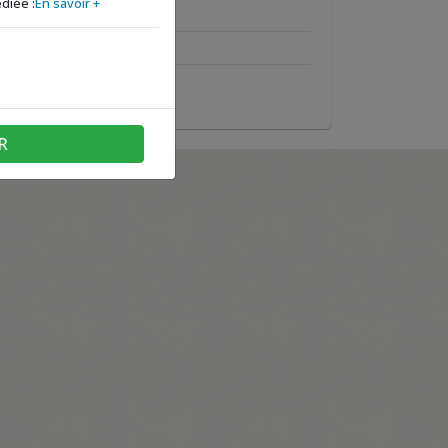
diée :
En savoir +
R