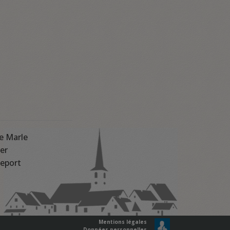
e Marle
er
eport
Mentions légales
Données personnelles