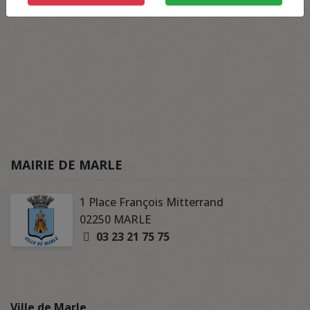
MAIRIE DE MARLE
1 Place François Mitterrand
02250 MARLE
03 23 21 75 75
Ville de Marle